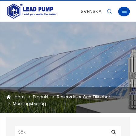
SVENSKA


Hem
Produkt
Reservdelar Och Tillbehör
Mässingsbeslag