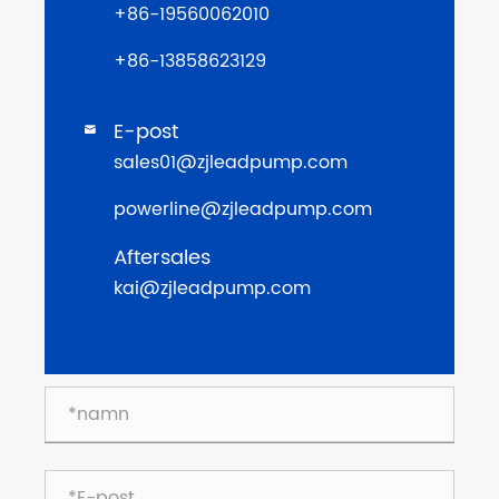
+86-19560062010
+86-13858623129
E-post

sales01@zjleadpump.com
powerline@zjleadpump.com
Aftersales
kai@zjleadpump.com