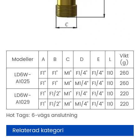
Vikt
Modeller
A
B
C
D
E
L
(g)
F1”
F1"
MI"
F1/4"
F1/4”
110
260
LD6W-
A1025
F1"
F1"
MI"
M1/4”
F1/4"
110
260
F1"
F1/2"
M1"
F1/4”
F1/4”
110
220
LD6W-
A1029
F1"
F1/2"
MI"
M1/4"
F1/4”
110
220
Hot Tags: 6-vägs anslutning
Relaterad kategori