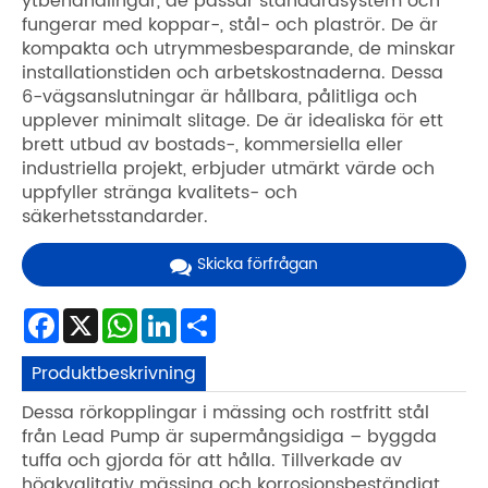
ytbehandlingar, de passar standardsystem och
fungerar med koppar-, stål- och plaströr. De är
kompakta och utrymmesbesparande, de minskar
installationstiden och arbetskostnaderna. Dessa
6-vägsanslutningar är hållbara, pålitliga och
upplever minimalt slitage. De är idealiska för ett
brett utbud av bostads-, kommersiella eller
industriella projekt, erbjuder utmärkt värde och
uppfyller stränga kvalitets- och
säkerhetsstandarder.
Skicka förfrågan
Facebook
X
WhatsApp
LinkedIn
Share
Produktbeskrivning
Dessa rörkopplingar i mässing och rostfritt stål
från Lead Pump är supermångsidiga – byggda
tuffa och gjorda för att hålla. Tillverkade av
högkvalitativ mässing och korrosionsbeständigt