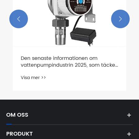


Den senaste informationen om
vattenpumpindustrin 2025, som täcker
marknadsstorlek, tekniska trender,
Visa mer >>
konkurrenslandskap och
framtidsutsikter
OM OSS
PRODUKT