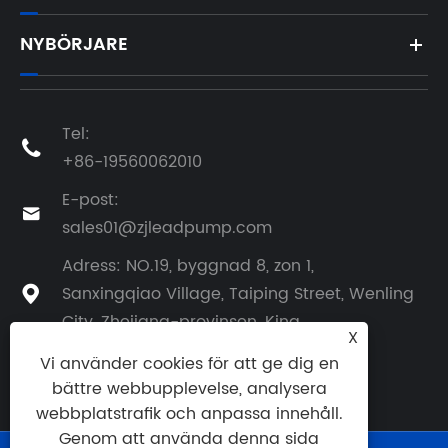
NYBÖRJARE
Tel:

+86-19560062010
E-post:

sales01@zjleadpump.com
Adress: NO.19, byggnad 8, zon 1,
Sanxingqiao Village, Taiping Street, Wenling

City, Zhejiang-provinsen, Kina
X
Vi använder cookies för att ge dig en
bättre webbupplevelse, analysera
webbplatstrafik och anpassa innehåll.
Genom att använda denna sida